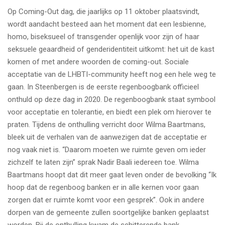
Op Coming-Out dag, die jaarlijks op 11 oktober plaatsvindt,
wordt aandacht besteed aan het moment dat een lesbienne,
homo, biseksueel of transgender openlijk voor zijn of haar
seksuele geaardheid of genderidentiteit uitkomt: het uit de kast
komen of met andere woorden de coming-out. Sociale
acceptatie van de LHBTI-community heeft nog een hele weg te
gaan. In Steenbergen is de eerste regenboogbank officieel
onthuld op deze dag in 2020. De regenboogbank staat symbool
voor acceptatie en tolerantie, en biedt een plek om hierover te
praten. Tijdens de onthulling verricht door Wilma Baartmans,
bleek uit de verhalen van de aanwezigen dat de acceptatie er
nog vaak niet is. “Daarom moeten we ruimte geven om ieder
zichzelf te laten zijn” sprak Nadir Baali iedereen toe. Wilma
Baartmans hoopt dat dit meer gaat leven onder de bevolking “Ik
hoop dat de regenboog banken er in alle kernen voor gaan
zorgen dat er ruimte komt voor een gesprek”. Ook in andere
dorpen van de gemeente zullen soortgelijke banken geplaatst
worden. Bij de onthulling kwam de schitterende bank