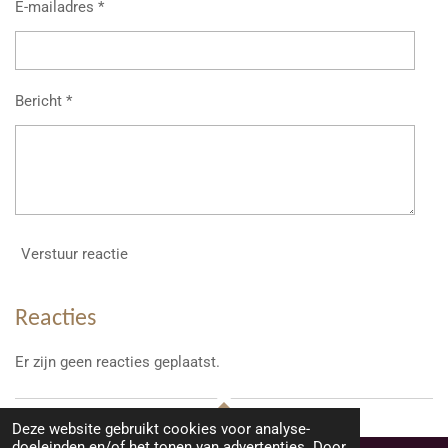
E-mailadres *
Bericht *
Verstuur reactie
Reacties
Er zijn geen reacties geplaatst.
Deze website gebruikt cookies voor analyse-
TOP
doeleinden en/of het tonen van advertenties. Door