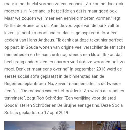
maar in het heelal vormen ze een eenheid. Zo zou het hier ook
moeten zijn. Niemand is hetzelfde en dat is maar goed ook.
Maar we zouden wel meer een eenheid moeten vormen.” legt
Nettie de Bruine ons uit. Aan de voorzijde van de bank valt te
lezen: ‘je bent zo mooi anders dan ik’ geïnspireerd door een
gedicht van Hans Andreus. "Ik denk dat deze tekst hier perfect
op past. In Gouda wonen van origine veel verschillende etnische
minderheden en helaas zie ik nog steeds een kloof. Ik zou dat
heel graag anders zien en daarom vind ik deze woorden ook zo
mooi. Denk er maar eens over na” In september 2018 werd de
eerste social sofa geplaatst in de binnenstad aan de
Regentesseplantsoen. Nu, zeven maanden later, is de tweede
een feit. "De mensen vinden het ook leuk. Zo waren de reacties
tenminste", zegt Rob Schröder. "Een verrijking voor de stad
Gouda" stellen Schröder en De Bruijne eensgezind. Deze Social
Sofa is geplaatst op 17 april 2019