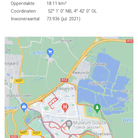
Oppervlakte: 18.11 km²
Coördinaten: 52° 1′ 0″ NB, 4° 42′ 0″ OL
Inwoneraantal: 73.936 (jul. 2021)